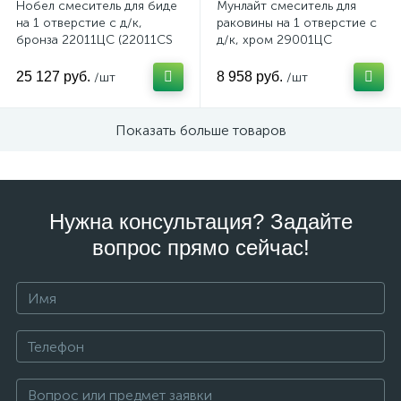
Нобел смеситель для биде
Мунлайт смеситель для
на 1 отверстие с д/к,
раковины на 1 отверстие с
бронза 22011ЦС (22011CS
д/к, хром 29001ЦС
Nobel)
(29001CS Moonlight)
25 127 руб.
8 958 руб.
/шт
/шт
Показать больше товаров
Нужна консультация? Задайте
вопрос прямо сейчас!