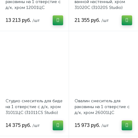
раковины на 1 отверстие с
ванной настенный, хром
д/к, хром 12001ЦС
31020С (31020S Studio)
(12001CS Towertech)
13 213 руб.
21 355 руб.
/шт
/шт
Студио смеситель для биде
Овалин смеситель для
на 1 отверстие с д/к, хром
раковины на 1 отверстие с
31011ЦС (31011CS Studio)
д/к, хром 26001ЦС
(26001CS Ovaline)
14 375 руб.
15 973 руб.
/шт
/шт