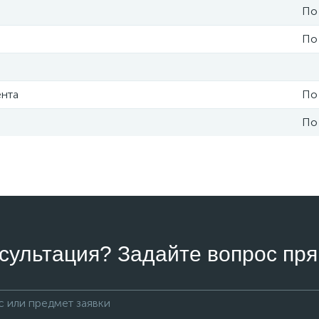
По
По
ента
По
По
сультация? Задайте вопрос пря